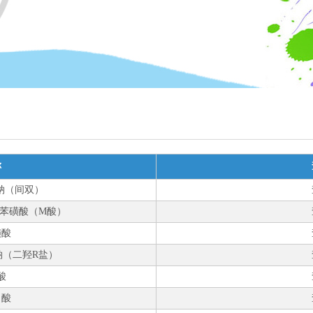
称
酸钠（间双）
三甲基苯磺酸（M酸）
磺酸
酸钠（二羟R盐）
酸
甲酸