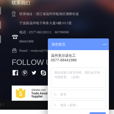
联系我们
联系地址：浙江省温州市瓯海区潘桥街道
宁波路温州电子商务大厦A幢1613室
电话：0577-86120111 86799090
88441988
请您留言
Email：
wzdyes@163.com
温州美尔诺化工
FOLLOW US:
0577-88441988
号-1