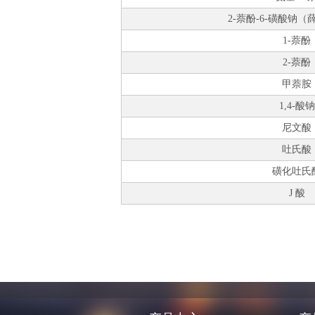
2-萘酚-6-磺酸钠
1-萘酚
2-萘酚
甲萘胺
1,4-酸钠
尼文酸
吐氏酸
磺化吐氏
J 酸