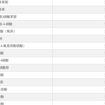
四氯联苯胺
基苯
-羧基)磺酰苯胺
酚-4-磺酸
-磺酸（氧体）
钠
,2,4-氨基萘酚磺酸）
磺酸
-4磺酸
-磺酰胺
夫酸
基萘
-萘酚
萘酚
萘酚