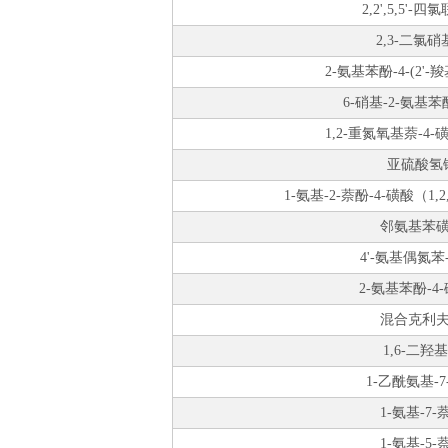
2,2',5,5'-
2,3-二氯硝
2-氨基苯酚-4-(2'
6-硝基-2-氨基苯
1,2-重氮氧基萘-4
亚硫酸氢
1-氨基-2-萘酚-4-磺酸（1
邻氨基苯
4'-氨基偶氮苯
2-氨基苯酚-4
混合克利
1,6-二羟
1-乙酰氨基-7
1-氨基-7-
1-氨基-5-