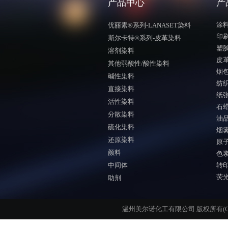
产品中心
产
涂
优丽素®系列-LANASET染料
印
斯尔卡特®系列-皮革染料
塑
溶剂染料
皮
其他弱酸性/酸性染料
烟
碱性染料
纺
直接染料
纸
活性染料
石
分散染料
油
硫化染料
烟
还原染料
原
颜料
色
中间体
转
荧
助剂
温州美尔诺化工有限公司
版权所有(C)