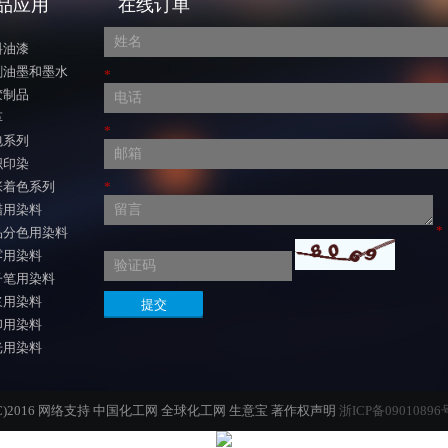
品应用
在线订单
料油漆
刷油墨和墨水
*
胶制品
革
*
包系列
织印染
张着色系列
*
蜡用染料
*
品分色用染料
雾用染料
子笔用染料
浆用染料
印用染料
光用染料
2016
网络支持
中国化工网
全球化工网
生意宝
著作权声明
浙ICP备09010896