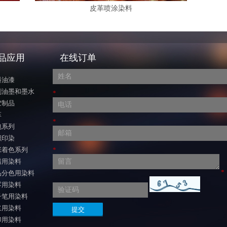
皮革喷涂染料
品应用
在线订单
料油漆
刷油墨和墨水
*
胶制品
革
*
包系列
织印染
张着色系列
*
蜡用染料
*
品分色用染料
雾用染料
子笔用染料
浆用染料
印用染料