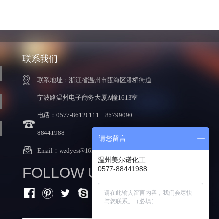
联系我们
联系地址：浙江省温州市瓯海区潘桥街道
宁波路温州电子商务大厦A幢1613室
电话：0577-86120111 86799090
88441988
请您留言
Email：
wzdyes@163.com
温州美尔诺化工
FOLLOW US:
0577-88441988