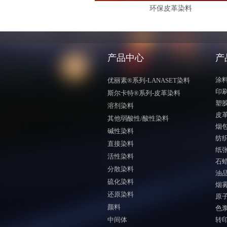
环保皮革染料
产品中心
产
涂
优丽素®系列-LANASET染料
印
斯尔卡特®系列-皮革染料
塑
溶剂染料
皮
其他弱酸性/酸性染料
烟
碱性染料
纺
直接染料
纸
活性染料
石
分散染料
油
硫化染料
烟
还原染料
原
颜料
色
中间体
转